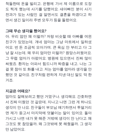
척들한테 돈을 빌리고, 은행에 가서 제 이름으로 도장
도 찍게 했는데 사기를 당했어요. 새아빠인 분이 사기 
전과가 있는 사람인 걸 알면서도 결혼을 하겠다고 하
면서 생긴 일이라 주변 모두가 등을 돌렸어요. 
그때 무슨 생각을 했어요?
아, 우리 엄만 왜 이럴까? 저랑 비슷할 때 아빠를 여읜 
친구가 있었는데, 걔네 엄마는 그냥 마트에서 일하셨
어요. 번 돈 조금씩 모아가며, 큰 욕심 안 부리고. 다 그
냥 잘 사는데, 왜 우리 엄마만 이럴까? 원망스러웠어요. 
그 무렵 엄마가 아팠어요. 병원에 있으면서 진짜 많이 
싸웠죠. 환자는 아파서 힘드니까 짜증을 내고, 나는 그
걸 못 참아 또 화를 내고. 저는 엄마를 엄마라 생각을 안 
했던 것 같아요. 친구처럼 편하게 지낸 대신 말도 막 한 
거죠.
지금은 어때요?
엄마도 잘해보려고 했던 거였구나, 생각해요. 간호하면
서 진짜 미웠던 것 같은데, 지나고 나면 그런 게 하나도 
생각이 안 나요. 친구들이 부모님 얘기하면서 투덜거리
면 제가 듣고서 마지막에 덧붙이는 말이 있어요. 돌아
가시고 나면 내가 못 해준 거밖에 생각이 안 난다고. 왜 
그것도 못 참았을까, 왜 그것밖에 못 해줬을까, 그 생각
만 남았어요.