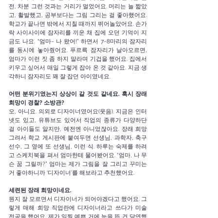
전, 차분 그런 것과는 거리가 멀었어요. 머리는 늘 짧았
고, 활발했고, 공부보다는 그림 그리는 걸 좋아했어요. 
학교가 끝나면 밖에서 지칠 때까지 뛰어놀았어요. 손가
락 사이사이에 잠자리를 끼운 채 집에 오던 기억이 지
금도 나요. “엄마~ 나 왔어!” 하면서 7~8마리의 잠자리
를 동시에 놓아줬어요. 푸르륵 잠자리가 날아오르면, 
엄마가 이런 짓 좀 하지 말라며 기겁을 했어요. 집에서 
키우고 싶어서 매일 그렇게 잡아 온 것 같아요. 지금 생
각하니 잠자리도 꽤 잘 잡던 아이였네요.
어떤 분위기였는지 상상이
갈
것도 같네요. 혹시 장래 
희망이 경찰? 소방관?
오, 아니요. 의외로 디자이너였어요(웃음). 지금은 인터
넷도 있고, 유튜브도 있어서 직업의 종류가 다양하단 
걸 아이들도 알지만, 예전엔 아니었잖아요. 장래 희망 
그려서 학교 게시판에 붙여두면 선생님, 과학자, 축구
선수, 그 옆에 또 선생님, 이런 식. 하루는 숙제를 하려
고 스케치북을 펴서 엄마한테 물어봤어요. “엄마, 나 무
슨 꿈 그릴까?” 엄마는 제가 그림을 잘 그리고 꾸미는 
거 좋아하니까 ‘디자이너’를 해보라고 추천했어요. 
세련된 장래 희망이네요. 
뭔지 잘 모르면서 디자이너가 되어야겠다고 했어요. 그
렇게 매해 희망 직업란에 디자이너라고 쓰다가 미술 
전공을 했어요. 제가 일찍 예쁜 거에 눈을 뜬 건 당연했