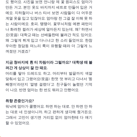
도 했어요. 사진을 보면 언니랑 제 꽃 원피스도 엄마가 
만든 거고, 본인 옷도 바지까지 세트로 만들어 입은 거
예요. 지하철이나 버스 타서 보면 사람들이 다 어두운 
계열 옷을 입고 있잖아요. 엄마랑 전 그걸 잘 이해 못 하
는 사람이에요. 호피, 땡땡이, 꽃무늬처럼 예쁜 패턴이
나 화려한 컬러가 세상에 얼마든지 있는데, 왜? 하면서
요(웃음). 대학교 때는 선배들한테 불려간 적도 있어요. 
왜 그렇게 튀게 입고 다니냐고 한 소리 들었어요. 한참 
우아한 청담동 며느리 룩이 유행할 때라 더 그렇게 느
껴졌던 거겠죠?
지금 청바지에
흰
티
차림이라 그럴까요? 대학생
때
불
려간
게
상상이
잘
안
돼요. 
머리를 땋아 드레드도 하고, 머리부터 발끝까지 색깔 
맞춰서 입고 그랬어요(웃음). 한껏 멋 부리고 다녀서 ‘똥
째쟁이’라던지 ‘깔병 걸렸다’고 친구들이 놀렸던 기억
이 나요. 반면 엄마는 한 번도 뭐라고 안했어요. 
취향 존중인가요?
워낙에 엄마가 쿨했어요. 하면 하는 대로, 안 하면 안 하
는 대로 네 인생이니까, 하고 편하게 생각해 줬거든요. 
그래서 고민이 생기면 거리낌 없이 엄마한테 다 얘기
할 수 있었어요. 