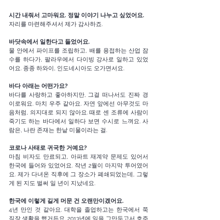
시간 내줘서 고마워요. 정말 이야기 나누고 싶었어요.
자리를 마련해주셔서 제가 감사하죠. 
바닷속에서 일한다고 들었어요. 
물 안에서 파이프를 조립하고, 배를 용접하는 산업 잠
수를 하다가, 팔라우에서 다이빙 강사로 일하고 있었
어요. 종종 하와이, 인도네시아도 오가면서요. 
바다 아래는 어떤가요?
바다를 사랑하고 좋아하지만, 그걸 떠나서도 진짜 경
이로워요. 마치 우주 같아요. 자연 앞에선 아무것도 마
음처럼, 의지대로 되지 않아요. 때로 센 조류에 사람이 
죽기도 하는 바다에서 일하다 보면 수시로 느껴요. 사
람은, 나란 존재는 한낱 미물이라는 걸. 
코로나 사태로 귀국한 거예요?
마침 비자도 만료되고, 아파트 재계약 문제도 있어서 
한국에 들어와 있었어요. 작년 2월이 마지막 투어였어
요. 제가 다녀온 직후에 그 장소가 폐쇄되었는데, 그렇
게 된 지도 벌써 일 년이 지났네요. 
한국에 이렇게 길게 머문
건
오랜만이겠어요. 
4년 만인 것 같아요. 대학을 졸업하고는 한국에서 쭉 
직장 생활을 했거든요. 2013년에 일을 그만두고서 호주