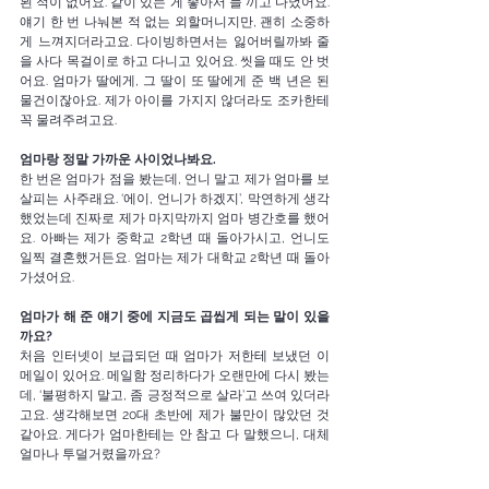
뵌 적이 없어요. 같이 있는 게 좋아서 늘 끼고 다녔어요. 
얘기 한 번 나눠본 적 없는 외할머니지만, 괜히 소중하
게 느껴지더라고요. 다이빙하면서는 잃어버릴까봐 줄
을 사다 목걸이로 하고 다니고 있어요. 씻을 때도 안 벗
어요. 엄마가 딸에게, 그 딸이 또 딸에게 준 백 년은 된 
물건이잖아요. 제가 아이를 가지지 않더라도 조카한테 
꼭 물려주려고요. 
엄마랑 정말 가까운 사이었나봐요. 
한 번은 엄마가 점을 봤는데, 언니 말고 제가 엄마를 보
살피는 사주래요. ‘에이, 언니가 하겠지’, 막연하게 생각
했었는데 진짜로 제가 마지막까지 엄마 병간호를 했어
요. 아빠는 제가 중학교 2학년 때 돌아가시고, 언니도 
일찍 결혼했거든요. 엄마는 제가 대학교 2학년 때 돌아
가셨어요.
엄마가
해
준
얘기 중에 지금도 곱씹게 되는 말이 있을
까요?
처음 인터넷이 보급되던 때 엄마가 저한테 보냈던 이
메일이 있어요. 메일함 정리하다가 오랜만에 다시 봤는
데, ‘불평하지 말고, 좀 긍정적으로 살라’고 쓰여 있더라
고요. 생각해보면 20대 초반에 제가 불만이 많았던 것 
같아요. 게다가 엄마한테는 안 참고 다 말했으니, 대체 
얼마나 투덜거렸을까요? 