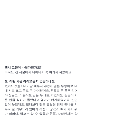
혹시 고향이 바닷가인가요?
아니요. 전 서울에서 태어나서 쭉 여기서 자랐어요. 
오. 어떤 서울 아이였을지 궁금하네요. 
컸어요(웃음). 태어날 때부터 4kg이 넘는 우량아로 내
내 키도 크고 몸도 큰 아이였어요. 우유도 두 통은 먹어
야 잠들고, 이유식도 남들 두 배로 먹었어요. 쌍둥이 키
운 만큼 식비가 들었다고 엄마가 얘기해줬어요. 반면 
말이 늦었대요. 또래보다 뭐든 빨랐던 영재 언니를 키
우다 절 키우느라 엄마가 걱정이 많았죠. 얘가 커서 뭐
가 되려나, 먹고는 살 수 있을까(웃음). 자라면서는 얌